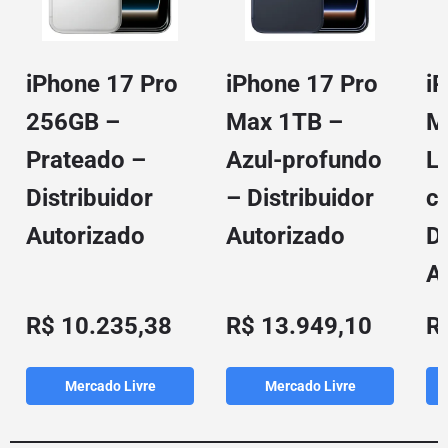
iPhone 17 Pro
iPhone 17 Pro
i
256GB –
Max 1TB –
M
Prateado –
Azul-profundo
L
Distribuidor
– Distribuidor
c
Autorizado
Autorizado
Di
A
R$ 10.235,38
R$ 13.949,10
R
Mercado Livre
Mercado Livre