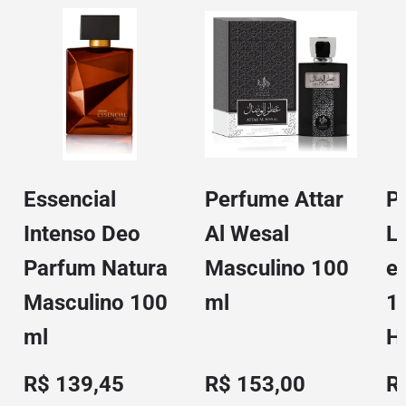
Essencial
Perfume Attar
P
Intenso Deo
Al Wesal
L
Parfum Natura
Masculino 100
e
Masculino 100
ml
1
ml
H
R$ 139,45
R$ 153,00
R