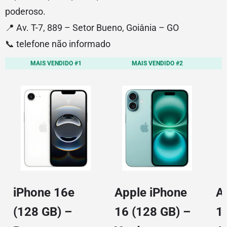
poderoso.
📍 Av. T-7, 889 – Setor Bueno, Goiânia – GO
📞 telefone não informado
MAIS VENDIDO #1
MAIS VENDIDO #2
iPhone 16e
Apple iPhone
A
(128 GB) –
16 (128 GB) –
1