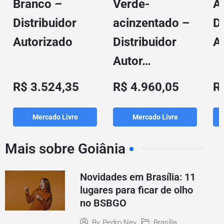
Branco –
Verde-
A
Distribuidor
acinzentado –
Di
Autorizado
Distribuidor
A
Autor…
R$ 3.524,35
R$ 4.960,05
R
Mercado Livre
Mercado Livre
Mais sobre Goiânia
Novidades em Brasília: 11
lugares para ficar de olho
no BSBGO
Brasília
By
Pedro Ney