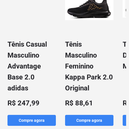
Tênis Casual
Tênis
T
Masculino
Masculino
D
Advantage
Feminino
M
Base 2.0
Kappa Park 2.0
adidas
Original
R$ 247,99
R$ 88,61
R
Compre agora
Compre agora