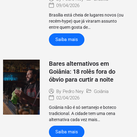
09/04/2026
Brasília está cheia de lugares novos (ou
recém-hype) que já viraram assunto
entre quem gosta de…
Saiba mais
Bares alternativos em
Goiânia: 18 rolês fora do
óbvio para curtir a noite
Goiânia
By
Pedro Ney
02/04/2026
Goiânia não é só sertanejo e boteco
tradicional. A cidade tem uma cena
alternativa cada vez mais…
Saiba mais