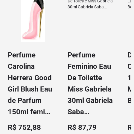
Perfume
Perfume
D
Carolina
Feminino Eau
C
Herrera Good
De Toilette
1
Girl Blush Eau
Miss Gabriela
M
de Parfum
30ml Gabriela
Bo
150ml femi…
Saba…
R$ 752,88
R$ 87,79
R