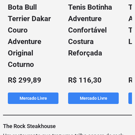
Bota Bull
Tenis Botinha
T
Terrier Dakar
Adventure
A
Couro
Confortável
T
Adventure
Costura
L
Original
Reforçada
Coturno
R$ 299,89
R$ 116,30
R
Mercado Livre
Mercado Livre
The Rock Steakhouse