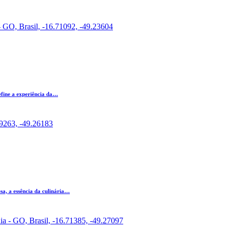
- GO, Brasil, -16.71092, -49.23604
efine a experiência da…
69263, -49.26183
, a essência da culinária…
a - GO, Brasil, -16.71385, -49.27097