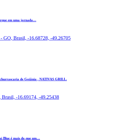
barque em uma jornada…
a - GO, Brasil, -16.68728, -49.26705
r churrascaria de Goiânia , NATIVAS GRILL.
, Brasil, -16.69174, -49.25438
ai Blue é mais do que um…