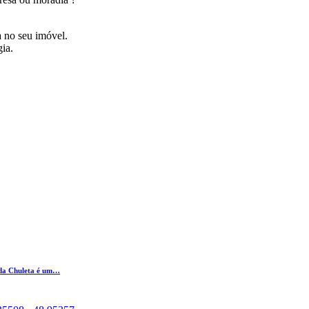
a no seu imóvel.
ia.
 da Chuleta é um…