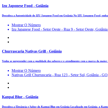
Izu Japonese Food - Goiânia
Descubra a Autenticidade do IZU Japanese Food em Goiânia No IZU Japanese Food, em
Mostrar O Número
Izu Japanese Food - Setor Oeste - Rua 9 - Setor Oeste, Goiâni
Churrascaria Nativas Grill - Goiânia
Venha se surpreender com a qualidade dos sabores e o atendimento com a marca da maio
Mostrar O Número
Nativas Grill Churrascaria - Rua 123 - Setor Sul, Goiânia - GO
Kanpai Blue - Goiânia
Descubra a Elegância e Sabor do Kanpai Blue em Goiânia Localizado em Goiânia, o Kanp