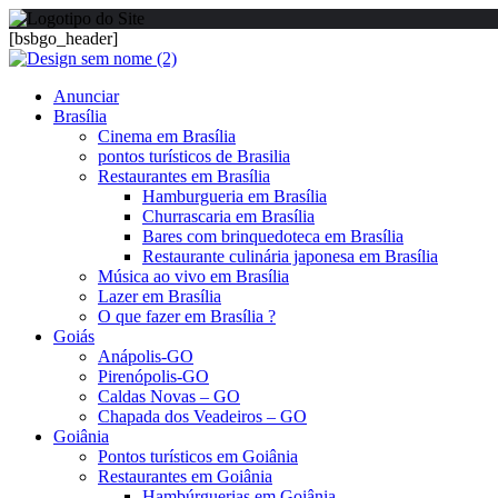
[bsbgo_header]
Anunciar
Brasília
Cinema em Brasília
pontos turísticos de Brasilia
Restaurantes em Brasília
Hamburgueria em Brasília
Churrascaria em Brasília
Bares com brinquedoteca em Brasília
Restaurante culinária japonesa em Brasília
Música ao vivo em Brasília
Lazer em Brasília
O que fazer em Brasília ?
Goiás
Anápolis-GO
Pirenópolis-GO
Caldas Novas – GO
Chapada dos Veadeiros – GO
Goiânia
Pontos turísticos em Goiânia
Restaurantes em Goiânia
Hambúrguerias em Goiânia