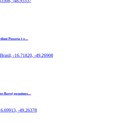
.35508, -48.95357
rdinni Pizzaria é o…
 Brasil, -16.71820, -49.26908
 dos Bares) possuimos…
-16.69913, -49.26378