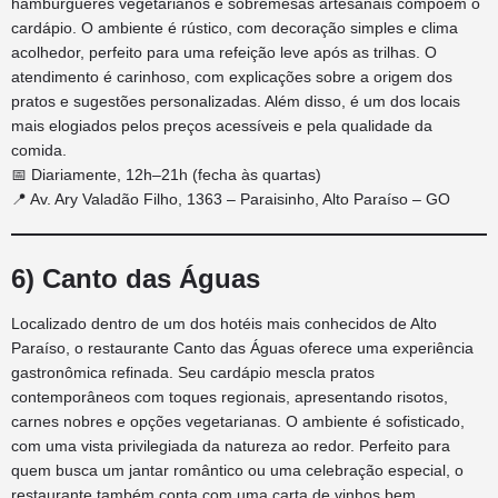
hambúrgueres vegetarianos e sobremesas artesanais compõem o
cardápio. O ambiente é rústico, com decoração simples e clima
acolhedor, perfeito para uma refeição leve após as trilhas. O
atendimento é carinhoso, com explicações sobre a origem dos
pratos e sugestões personalizadas. Além disso, é um dos locais
mais elogiados pelos preços acessíveis e pela qualidade da
comida.
📅 Diariamente, 12h–21h (fecha às quartas)
📍 Av. Ary Valadão Filho, 1363 – Paraisinho, Alto Paraíso – GO
6) Canto das Águas
Localizado dentro de um dos hotéis mais conhecidos de Alto
Paraíso, o restaurante Canto das Águas oferece uma experiência
gastronômica refinada. Seu cardápio mescla pratos
contemporâneos com toques regionais, apresentando risotos,
carnes nobres e opções vegetarianas. O ambiente é sofisticado,
com uma vista privilegiada da natureza ao redor. Perfeito para
quem busca um jantar romântico ou uma celebração especial, o
restaurante também conta com uma carta de vinhos bem