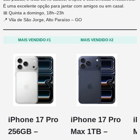
É uma excelente opção para jantar com amigos ou em casal.
📅 Quinta a domingo, 18h–23h
📍 Vila de São Jorge, Alto Paraíso – GO
MAIS VENDIDO #1
MAIS VENDIDO #2
iPhone 17 Pro
iPhone 17 Pro
i
256GB –
Max 1TB –
M