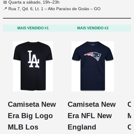
📅 Quarta a sábado, 19h–23h
📍 Rua 7, Qd. 6, Lt. 1 – Alto Paraíso de Goiás – GO
MAIS VENDIDO #1
MAIS VENDIDO #2
Camiseta New
Camiseta New
C
Era Big Logo
Era NFL New
M
MLB Los
England
C