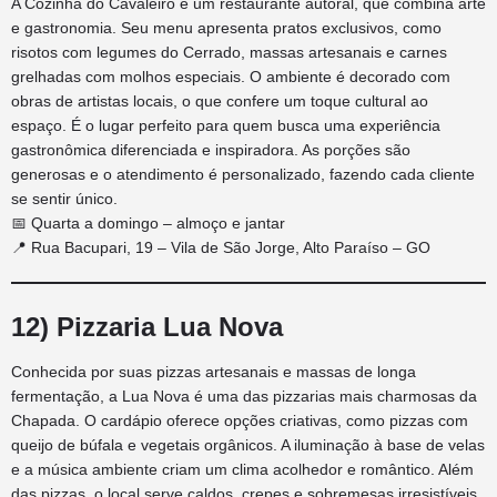
A Cozinha do Cavaleiro é um restaurante autoral, que combina arte
e gastronomia. Seu menu apresenta pratos exclusivos, como
risotos com legumes do Cerrado, massas artesanais e carnes
grelhadas com molhos especiais. O ambiente é decorado com
obras de artistas locais, o que confere um toque cultural ao
espaço. É o lugar perfeito para quem busca uma experiência
gastronômica diferenciada e inspiradora. As porções são
generosas e o atendimento é personalizado, fazendo cada cliente
se sentir único.
📅 Quarta a domingo – almoço e jantar
📍 Rua Bacupari, 19 – Vila de São Jorge, Alto Paraíso – GO
12) Pizzaria Lua Nova
Conhecida por suas pizzas artesanais e massas de longa
fermentação, a Lua Nova é uma das pizzarias mais charmosas da
Chapada. O cardápio oferece opções criativas, como pizzas com
queijo de búfala e vegetais orgânicos. A iluminação à base de velas
e a música ambiente criam um clima acolhedor e romântico. Além
das pizzas, o local serve caldos, crepes e sobremesas irresistíveis.