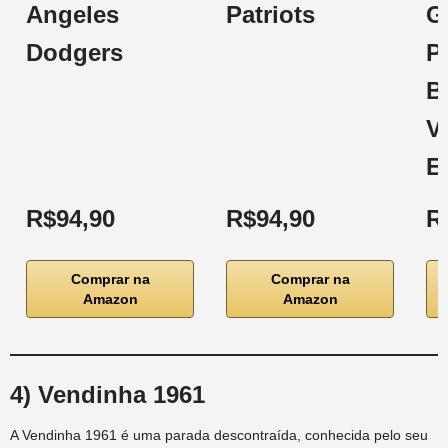
Angeles
Patriots
G
Dodgers
P
B
V
E
R$94,90
R$94,90
R
Comprar na
Comprar na
Amazon
Amazon
4) Vendinha 1961
A Vendinha 1961 é uma parada descontraída, conhecida pelo seu