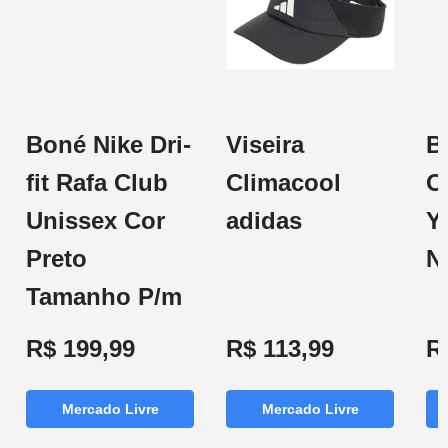
Boné Nike Dri-
Viseira
B
fit Rafa Club
Climacool
O
Unissex Cor
adidas
Y
Preto
N
Tamanho P/m
R$ 199,99
R$ 113,99
R
Mercado Livre
Mercado Livre