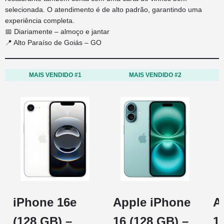
selecionada. O atendimento é de alto padrão, garantindo uma
experiência completa.
📅 Diariamente – almoço e jantar
📍 Alto Paraíso de Goiás – GO
MAIS VENDIDO #1
MAIS VENDIDO #2
iPhone 16e
Apple iPhone
A
(128 GB) –
16 (128 GB) –
1