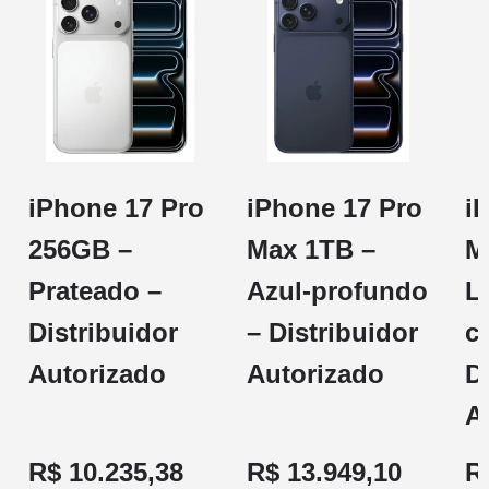
iPhone 17 Pro
iPhone 17 Pro
i
256GB –
Max 1TB –
M
Prateado –
Azul-profundo
L
Distribuidor
– Distribuidor
c
Autorizado
Autorizado
D
A
R$ 10.235,38
R$ 13.949,10
R