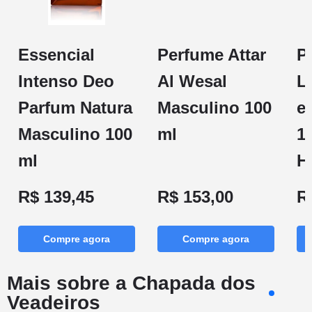
Essencial
Perfume Attar
P
Intenso Deo
Al Wesal
L
Parfum Natura
Masculino 100
e
Masculino 100
ml
1
ml
H
R$ 139,45
R$ 153,00
R
Compre agora
Compre agora
Mais sobre a Chapada dos
Veadeiros