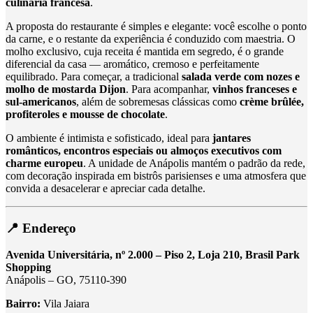
culinária francesa
.
A proposta do restaurante é simples e elegante: você escolhe o ponto
da carne, e o restante da experiência é conduzido com maestria. O
molho exclusivo, cuja receita é mantida em segredo, é o grande
diferencial da casa — aromático, cremoso e perfeitamente
equilibrado. Para começar, a tradicional
salada verde com nozes e
molho de mostarda Dijon
. Para acompanhar,
vinhos franceses e
sul-americanos
, além de sobremesas clássicas como
crème brûlée,
profiteroles e mousse de chocolate
.
O ambiente é intimista e sofisticado, ideal para
jantares
românticos, encontros especiais ou almoços executivos com
charme europeu
. A unidade de Anápolis mantém o padrão da rede,
com decoração inspirada em bistrôs parisienses e uma atmosfera que
convida a desacelerar e apreciar cada detalhe.
📍 Endereço
Avenida Universitária, nº 2.000 – Piso 2, Loja 210, Brasil Park
Shopping
Anápolis – GO, 75110-390
Bairro:
Vila Jaiara