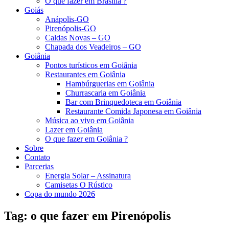
O que fazer em Brasília ?
Goiás
Anápolis-GO
Pirenópolis-GO
Caldas Novas – GO
Chapada dos Veadeiros – GO
Goiânia
Pontos turísticos em Goiânia
Restaurantes em Goiânia
Hambúrguerias em Goiânia
Churrascaria em Goiânia
Bar com Brinquedoteca em Goiânia
Restaurante Comida Japonesa em Goiânia
Música ao vivo em Goiânia
Lazer em Goiânia
O que fazer em Goiânia ?
Sobre
Contato
Parcerias
Energia Solar – Assinatura
Camisetas O Rústico
Copa do mundo 2026
Tag:
o que fazer em Pirenópolis