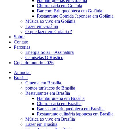
Hambúrguerias em Goiânia
Churrascaria em Goiânia
Bar com Brinquedoteca em Goiânia
Restaurante Comida Japonesa em Goiânia
Música ao vivo em Goiânia
Lazer em Goiânia
O que fazer em Goiânia ?
Sobre
Contato
Parcerias
Energia Solar – Assinatura
Camisetas O Rústico
Copa do mundo 2026
Anunciar
Brasília
Cinema em Brasília
pontos turísticos de Brasilia
Restaurantes em Brasília
Hamburgueria em Brasília
Churrascaria em Brasília
Bares com brinquedoteca em Brasília
Restaurante culinária japonesa em Brasília
Música ao vivo em Brasília
Lazer em Brasília