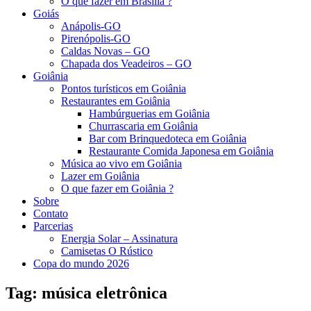
O que fazer em Brasília ?
Goiás
Anápolis-GO
Pirenópolis-GO
Caldas Novas – GO
Chapada dos Veadeiros – GO
Goiânia
Pontos turísticos em Goiânia
Restaurantes em Goiânia
Hambúrguerias em Goiânia
Churrascaria em Goiânia
Bar com Brinquedoteca em Goiânia
Restaurante Comida Japonesa em Goiânia
Música ao vivo em Goiânia
Lazer em Goiânia
O que fazer em Goiânia ?
Sobre
Contato
Parcerias
Energia Solar – Assinatura
Camisetas O Rústico
Copa do mundo 2026
Tag:
música eletrônica