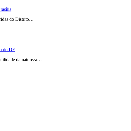
asília
ridas do Distrito…
ão do DF
quilidade da natureza…