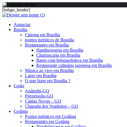
[bsbgo_header]
Anunciar
Brasília
Cinema em Brasília
pontos turísticos de Brasilia
Restaurantes em Brasília
Hamburgueria em Brasília
Churrascaria em Brasília
Bares com brinquedoteca em Brasília
Restaurante culinária japonesa em Brasília
Música ao vivo em Brasília
Lazer em Brasília
O que fazer em Brasília ?
Goiás
Anápolis-GO
Pirenópolis-GO
Caldas Novas – GO
Chapada dos Veadeiros – GO
Goiânia
Pontos turísticos em Goiânia
Restaurantes em Goiânia
Hambúrguerias em Goiânia