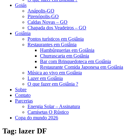
Goiás
Anápolis-GO
Pirenópolis-GO
Caldas Novas – GO
Chapada dos Veadeiros – GO
Goiânia
Pontos turísticos em Goiânia
Restaurantes em Goiânia
Hambúrguerias em Goiânia
Churrascaria em Goiânia
Bar com Brinquedoteca em Goiânia
Restaurante Comida Japonesa em Goiânia
Música ao vivo em Goiânia
Lazer em Goiânia
O que fazer em Goiânia ?
Sobre
Contato
Parcerias
Energia Solar – Assinatura
Camisetas O Rústico
Copa do mundo 2026
Tag:
lazer DF