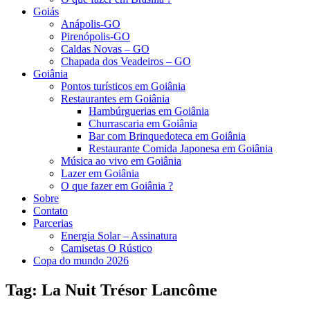
Goiás
Anápolis-GO
Pirenópolis-GO
Caldas Novas – GO
Chapada dos Veadeiros – GO
Goiânia
Pontos turísticos em Goiânia
Restaurantes em Goiânia
Hambúrguerias em Goiânia
Churrascaria em Goiânia
Bar com Brinquedoteca em Goiânia
Restaurante Comida Japonesa em Goiânia
Música ao vivo em Goiânia
Lazer em Goiânia
O que fazer em Goiânia ?
Sobre
Contato
Parcerias
Energia Solar – Assinatura
Camisetas O Rústico
Copa do mundo 2026
Tag:
La Nuit Trésor Lancôme