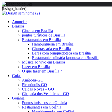
[bsbgo_header]
Anunciar
Brasília
Cinema em Brasília
pontos turísticos de Brasilia
Restaurantes em Brasília
Hamburgueria em Brasília
Churrascaria em Brasília
Bares com brinquedoteca em Brasília
Restaurante culinária japonesa em Brasília
Música ao vivo em Brasília
Lazer em Brasília
O que fazer em Brasília ?
Goiás
Anápolis-GO
Pirenópolis-GO
Caldas Novas – GO
Chapada dos Veadeiros – GO
Goiânia
Pontos turísticos em Goiânia
Restaurantes em Goiânia
Hambúrguerias em Goiânia