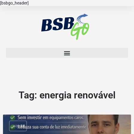
[bsbgo_header]
Tag:
energia renovável
JAN
31