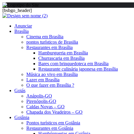
[bsbgo_header]
Anunciar
Brasília
Cinema em Brasília
pontos turísticos de Brasilia
Restaurantes em Brasília
Hamburgueria em Brasília
Churrascaria em Brasília
Bares com brinquedoteca em Brasília
Restaurante culinária japonesa em Brasília
Música ao vivo em Brasília
Lazer em Brasília
O que fazer em Brasília ?
Goiás
Anápolis-GO
Pirenópolis-GO
Caldas Novas – GO
Chapada dos Veadeiros – GO
Goiânia
Pontos turísticos em Goiânia
Restaurantes em Goiânia
Hambúrguerias em Goiânia