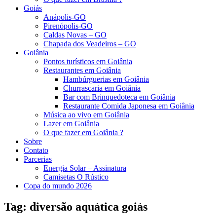
Goiás
Anápolis-GO
Pirenópolis-GO
Caldas Novas – GO
Chapada dos Veadeiros – GO
Goiânia
Pontos turísticos em Goiânia
Restaurantes em Goiânia
Hambúrguerias em Goiânia
Churrascaria em Goiânia
Bar com Brinquedoteca em Goiânia
Restaurante Comida Japonesa em Goiânia
Música ao vivo em Goiânia
Lazer em Goiânia
O que fazer em Goiânia ?
Sobre
Contato
Parcerias
Energia Solar – Assinatura
Camisetas O Rústico
Copa do mundo 2026
Tag:
diversão aquática goiás