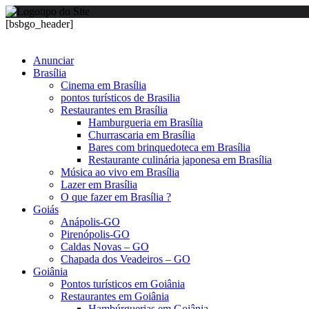
[bsbgo_header]
Anunciar
Brasília
Cinema em Brasília
pontos turísticos de Brasilia
Restaurantes em Brasília
Hamburgueria em Brasília
Churrascaria em Brasília
Bares com brinquedoteca em Brasília
Restaurante culinária japonesa em Brasília
Música ao vivo em Brasília
Lazer em Brasília
O que fazer em Brasília ?
Goiás
Anápolis-GO
Pirenópolis-GO
Caldas Novas – GO
Chapada dos Veadeiros – GO
Goiânia
Pontos turísticos em Goiânia
Restaurantes em Goiânia
Hambúrguerias em Goiânia