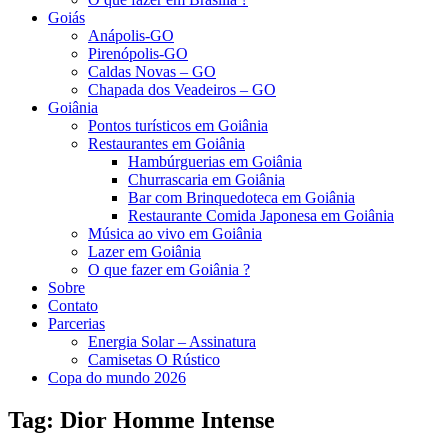
Goiás
Anápolis-GO
Pirenópolis-GO
Caldas Novas – GO
Chapada dos Veadeiros – GO
Goiânia
Pontos turísticos em Goiânia
Restaurantes em Goiânia
Hambúrguerias em Goiânia
Churrascaria em Goiânia
Bar com Brinquedoteca em Goiânia
Restaurante Comida Japonesa em Goiânia
Música ao vivo em Goiânia
Lazer em Goiânia
O que fazer em Goiânia ?
Sobre
Contato
Parcerias
Energia Solar – Assinatura
Camisetas O Rústico
Copa do mundo 2026
Tag:
Dior Homme Intense