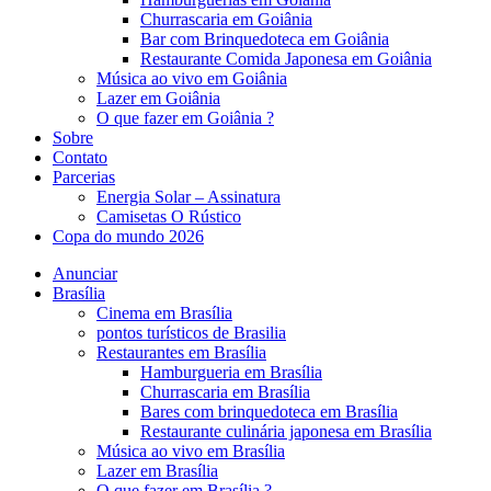
Churrascaria em Goiânia
Bar com Brinquedoteca em Goiânia
Restaurante Comida Japonesa em Goiânia
Música ao vivo em Goiânia
Lazer em Goiânia
O que fazer em Goiânia ?
Sobre
Contato
Parcerias
Energia Solar – Assinatura
Camisetas O Rústico
Copa do mundo 2026
Anunciar
Brasília
Cinema em Brasília
pontos turísticos de Brasilia
Restaurantes em Brasília
Hamburgueria em Brasília
Churrascaria em Brasília
Bares com brinquedoteca em Brasília
Restaurante culinária japonesa em Brasília
Música ao vivo em Brasília
Lazer em Brasília
O que fazer em Brasília ?