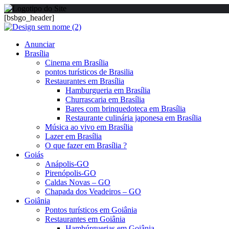
[bsbgo_header]
Anunciar
Brasília
Cinema em Brasília
pontos turísticos de Brasilia
Restaurantes em Brasília
Hamburgueria em Brasília
Churrascaria em Brasília
Bares com brinquedoteca em Brasília
Restaurante culinária japonesa em Brasília
Música ao vivo em Brasília
Lazer em Brasília
O que fazer em Brasília ?
Goiás
Anápolis-GO
Pirenópolis-GO
Caldas Novas – GO
Chapada dos Veadeiros – GO
Goiânia
Pontos turísticos em Goiânia
Restaurantes em Goiânia
Hambúrguerias em Goiânia