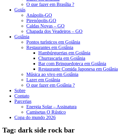
O que fazer em Brasília ?
Goiás
Anápolis-GO
Pirenópolis-GO
Caldas Novas – GO
Chapada dos Veadeiros – GO
Goiânia
Pontos turísticos em Goiânia
Restaurantes em Goiânia
Hambúrguerias em Goiânia
Churrascaria em Goiânia
Bar com Brinquedoteca em Goiânia
Restaurante Comida Japonesa em Goiânia
Música ao vivo em Goiânia
Lazer em Goiânia
O que fazer em Goiânia ?
Sobre
Contato
Parcerias
Energia Solar – Assinatura
Camisetas O Rústico
Copa do mundo 2026
Tag:
dark side rock bar