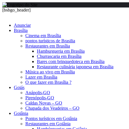
[bsbgo_header]
Anunciar
Brasília
Cinema em Brasília
pontos turísticos de Brasilia
Restaurantes em Brasília
Hamburgueria em Brasília
Churrascaria em Brasília
Bares com brinquedoteca em Brasília
Restaurante culinária japonesa em Brasília
Música ao vivo em Brasília
Lazer em Brasília
O que fazer em Brasília ?
Goiás
Anápolis-GO
Pirenópolis-GO
Caldas Novas – GO
Chapada dos Veadeiros – GO
Goiânia
Pontos turísticos em Goiânia
Restaurantes em Goiânia
Hambúrguerias em Goiânia