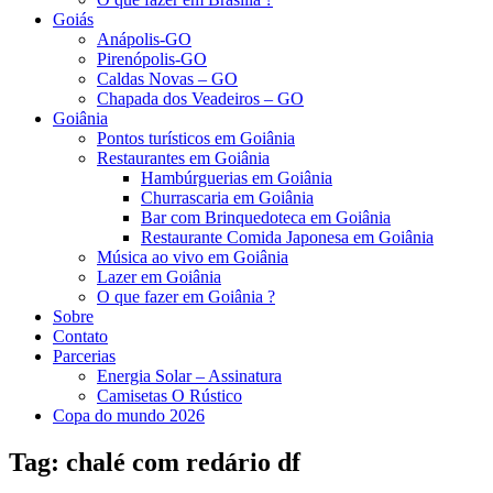
Goiás
Anápolis-GO
Pirenópolis-GO
Caldas Novas – GO
Chapada dos Veadeiros – GO
Goiânia
Pontos turísticos em Goiânia
Restaurantes em Goiânia
Hambúrguerias em Goiânia
Churrascaria em Goiânia
Bar com Brinquedoteca em Goiânia
Restaurante Comida Japonesa em Goiânia
Música ao vivo em Goiânia
Lazer em Goiânia
O que fazer em Goiânia ?
Sobre
Contato
Parcerias
Energia Solar – Assinatura
Camisetas O Rústico
Copa do mundo 2026
Tag:
chalé com redário df