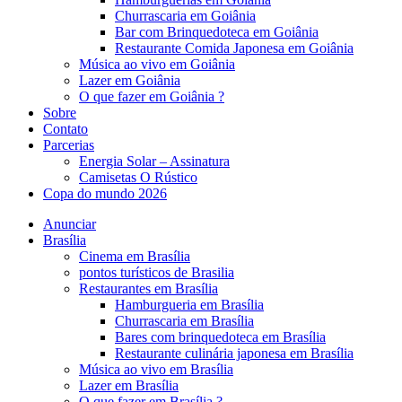
Churrascaria em Goiânia
Bar com Brinquedoteca em Goiânia
Restaurante Comida Japonesa em Goiânia
Música ao vivo em Goiânia
Lazer em Goiânia
O que fazer em Goiânia ?
Sobre
Contato
Parcerias
Energia Solar – Assinatura
Camisetas O Rústico
Copa do mundo 2026
Anunciar
Brasília
Cinema em Brasília
pontos turísticos de Brasilia
Restaurantes em Brasília
Hamburgueria em Brasília
Churrascaria em Brasília
Bares com brinquedoteca em Brasília
Restaurante culinária japonesa em Brasília
Música ao vivo em Brasília
Lazer em Brasília
O que fazer em Brasília ?