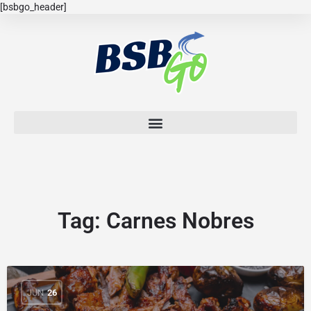
[bsbgo_header]
Tag:
Carnes Nobres
JUN
26