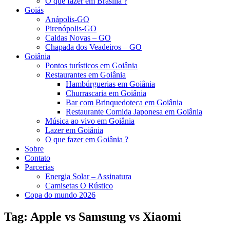
O que fazer em Brasília ?
Goiás
Anápolis-GO
Pirenópolis-GO
Caldas Novas – GO
Chapada dos Veadeiros – GO
Goiânia
Pontos turísticos em Goiânia
Restaurantes em Goiânia
Hambúrguerias em Goiânia
Churrascaria em Goiânia
Bar com Brinquedoteca em Goiânia
Restaurante Comida Japonesa em Goiânia
Música ao vivo em Goiânia
Lazer em Goiânia
O que fazer em Goiânia ?
Sobre
Contato
Parcerias
Energia Solar – Assinatura
Camisetas O Rústico
Copa do mundo 2026
Tag:
Apple vs Samsung vs Xiaomi