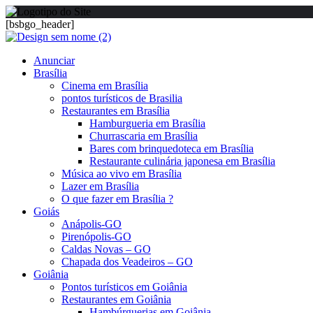
[bsbgo_header]
Anunciar
Brasília
Cinema em Brasília
pontos turísticos de Brasilia
Restaurantes em Brasília
Hamburgueria em Brasília
Churrascaria em Brasília
Bares com brinquedoteca em Brasília
Restaurante culinária japonesa em Brasília
Música ao vivo em Brasília
Lazer em Brasília
O que fazer em Brasília ?
Goiás
Anápolis-GO
Pirenópolis-GO
Caldas Novas – GO
Chapada dos Veadeiros – GO
Goiânia
Pontos turísticos em Goiânia
Restaurantes em Goiânia
Hambúrguerias em Goiânia