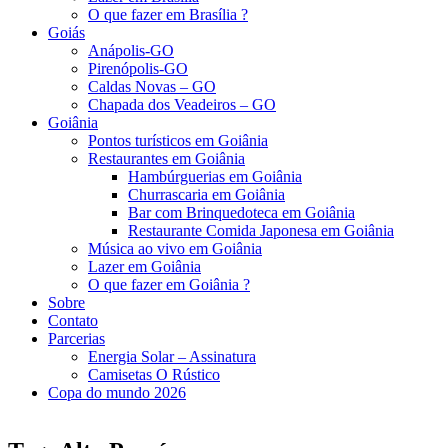
O que fazer em Brasília ?
Goiás
Anápolis-GO
Pirenópolis-GO
Caldas Novas – GO
Chapada dos Veadeiros – GO
Goiânia
Pontos turísticos em Goiânia
Restaurantes em Goiânia
Hambúrguerias em Goiânia
Churrascaria em Goiânia
Bar com Brinquedoteca em Goiânia
Restaurante Comida Japonesa em Goiânia
Música ao vivo em Goiânia
Lazer em Goiânia
O que fazer em Goiânia ?
Sobre
Contato
Parcerias
Energia Solar – Assinatura
Camisetas O Rústico
Copa do mundo 2026